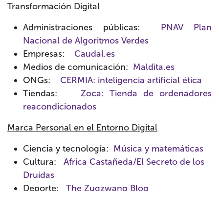
Transformación Digital
Administraciones públicas
:
PNAV Plan
Nacional de Algoritmos Verdes
Empresas
:
Caudal.es
Medios de comunicación
:
Maldita.es
ONGs
:
CERMIA: inteligencia artificial ética
Tiendas:
Zoca: Tienda de ordenadores
reacondicionados
Marca Personal en el Entorno Digital
Ciencia y tecnología
:
Música y matemáticas
Cultura:
Africa Castañeda/El Secreto de los
Druidas
Deporte:
The Zugzwang Blog
Fotografía:
Judith Prat
Gastronomía:
David Gibello "La cocina de