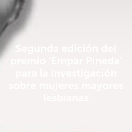
Segunda edición del
premio ‘Empar Pineda’
para la investigación
sobre mujeres mayores
lesbianas