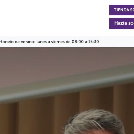
TIENDA S
n
La Fundación
Actualidad
Colabora
Hazte so
Horario de verano: lunes a viernes de 08:00 a 15:30