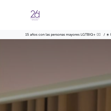
Ir al contenido
Agenda
Servicios
Formació
15 años con las personas mayores LGTBIQ+ 🏳️‍🌈 / ☀️ 