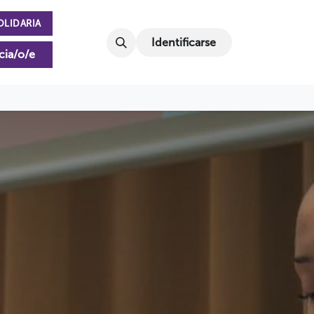
OLIDARIA
Identificarse
cia/o/e