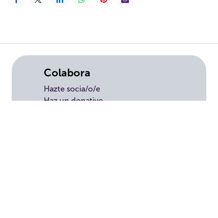
Colabora
Hazte socia/o/e
Haz un donativo
Testamento solidari
o
Empresas
Voluntariado
Tienda solidaria
Transparencia
Convenios
Política de privacidad