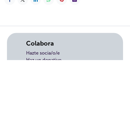
Colabora
Hazte socia/o/e
Haz un donativo
Testamento solidari
o
Empresas
Voluntariado
Tienda solidaria
Transparencia
Convenios
Política de privacidad