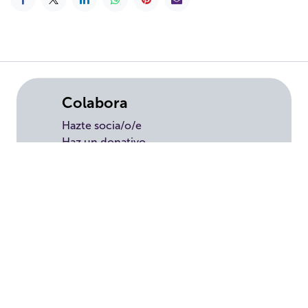
Colabora
Hazte socia/o/e
Haz un donativo
Testamento solidari
o
Empresas
Voluntariado
Tienda solidaria
Transparencia
Convenios
Política de privacidad