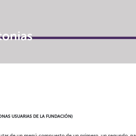
tonias
ONAS USUARIAS DE LA FUNDACIÓN)
sfrutar de un menú compuesto de un primero, un segundo, pa