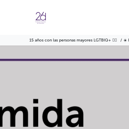
Ir al contenido
Agenda
Servicios
Formació
15 años con las personas mayores LGTBIQ+ 🏳️‍🌈 / ☀️ 