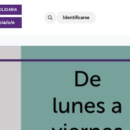
OLIDARIA
Identificarse
cia/o/e