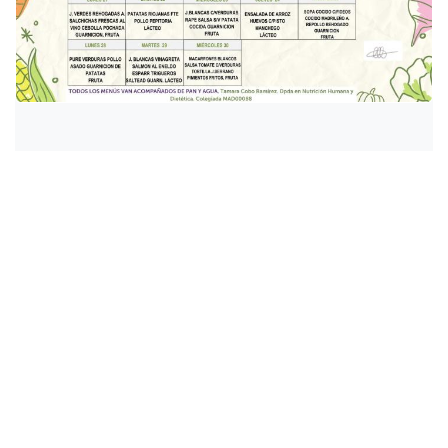
Información del evento
Ubicación
Fundación 26 de Diciembre
Fray Ceferino González, 4
28005 Madrid (Madrid)
España
+34 910 028 417
Obtener direcciones