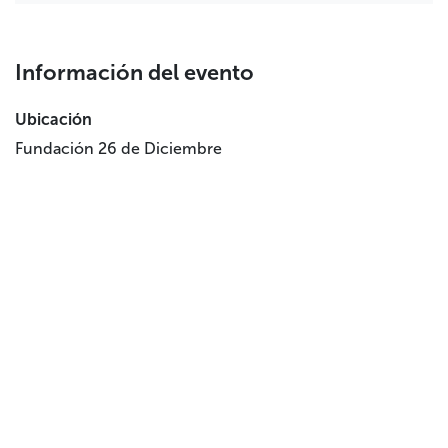
Información del evento
Ubicación
Fundación 26 de Diciembre
Fray Ceferino González, 4
28005 Madrid (Madrid)
España
+34 910 028 417
Obtener direcciones
Compartir
Haz que este evento llegue a más personas