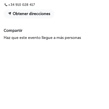
+34 910 028 417
Obtener direcciones
Compartir
Haz que este evento llegue a más personas
Colabora
Hazte socia/o/e
Haz un donativo
Testamento solidari
o