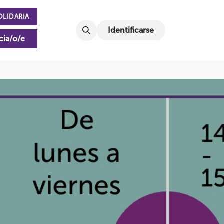
OLIDARIA
Identificarse
cia/o/e