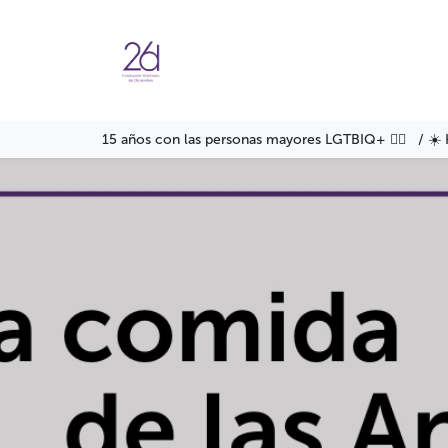
Ir al contenido
Agenda
Servicios
Formació
15 años con las personas mayores LGTBIQ+ 🏳️‍🌈 / ☀️ 