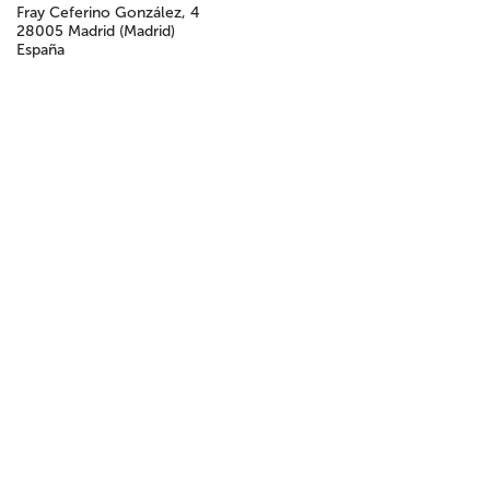
Fray Ceferino González, 4
28005 Madrid (Madrid)
España
+34 910 028 417
Obtener direcciones
Compartir
Haz que este evento llegue a más personas
Colabora
Hazte socia/o/e