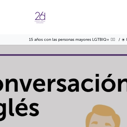
Ir al contenido
Agenda
Servicios
Formació
15 años con las personas mayores LGTBIQ+ 🏳️‍🌈 / ☀️ 