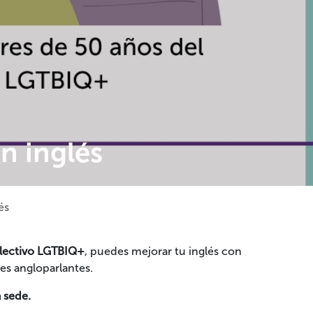
n inglés
és
olectivo LGTBIQ+
, puedes mejorar tu inglés con
es angloparlantes.
a sede.