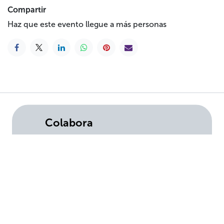
Compartir
Haz que este evento llegue a más personas
Colabora
Hazte socia/o/e
Haz un donativo
Testamento solidari
o
Empresas
Voluntariado
Tienda solidaria