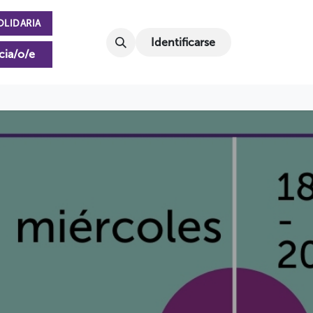
OLIDARIA
Identificarse
cia/o/e