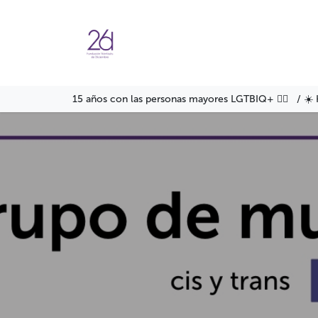
Ir al contenido
Agenda
Servicios
Formació
15 años con las personas mayores LGTBIQ+ 🏳️‍🌈 / ☀️ 