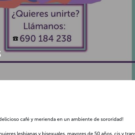
s
 delicioso café y merienda en un ambiente de sororidad!
jeres lesbianas y bisexuales, mayores de 50 años, cis y trans