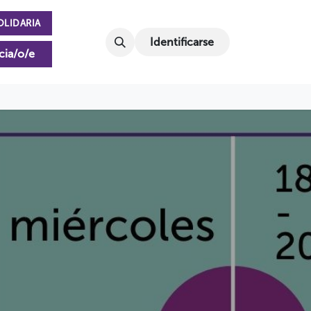
OLIDARIA
Identificarse
cia/o/e