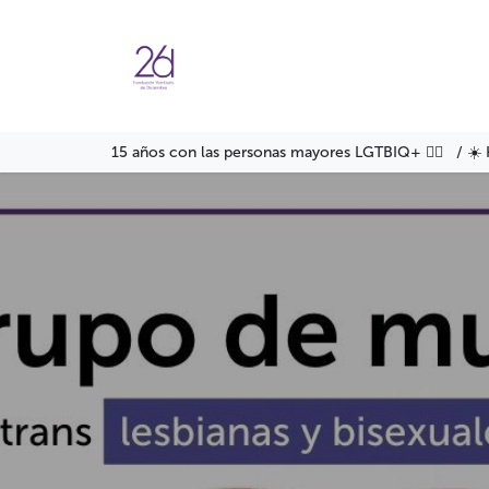
Ir al contenido
Agenda
Servicios
Formació
15 años con las personas mayores LGTBIQ+ 🏳️‍🌈 / ☀️ 