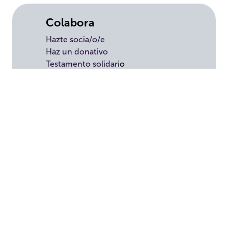
Colabora
Hazte socia/o/e
Haz un donativo
Testamento solidari
o
Empresas
Voluntariado
Tienda solidaria
Transparencia
Convenios
Política de privacidad
Aviso Legal
Política de cookies
Panel de cookies
Canal del Informante