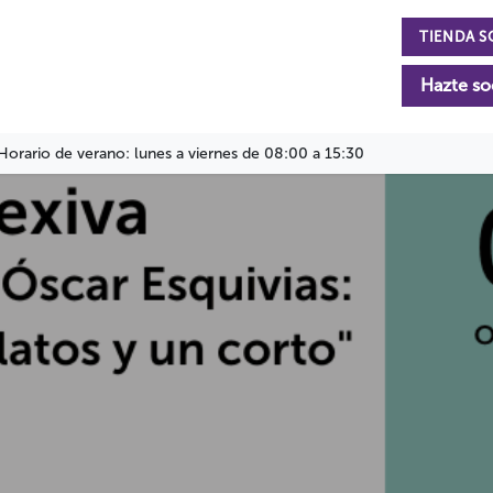
TIENDA S
n
La Fundación
Actualidad
Colabora
Hazte so
Horario de verano: lunes a viernes de 08:00 a 15:30