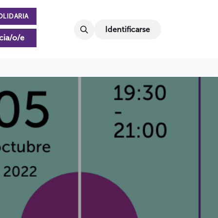
OLIDARIA
Identificarse
cia/o/e