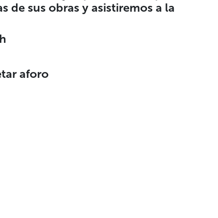
s de sus obras y asistiremos a la
1h
etar aforo
Colabora
Síguenos
Hazte socia/o/e
Facebook