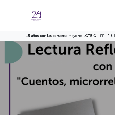
Ir al contenido
Agenda
Servicios
Formació
15 años con las personas mayores LGTBIQ+ 🏳️‍🌈 / ☀️ 