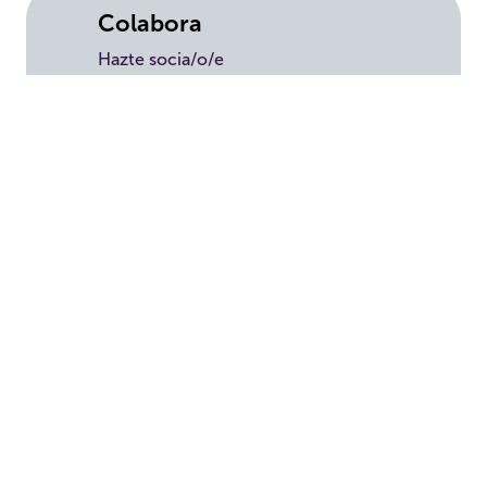
Colabora
Hazte socia/o/e
Haz un donativo
Testamento solidari
o
Empresas
Voluntariado
Tienda solidaria
Transparencia
Convenios
Política de privacidad
Aviso Legal
Política de cookies
Panel de cookies
Canal del Informante