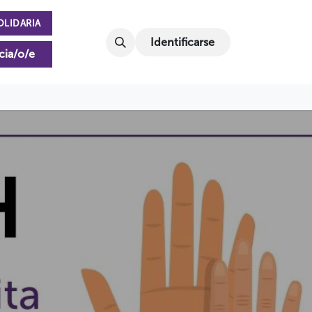
OLIDARIA
Identificarse
cia/o/e