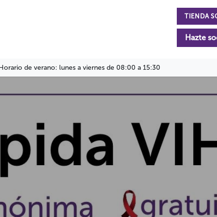
TIENDA S
n
La Fundación
Actualidad
Colabora
Hazte so
Horario de verano: lunes a viernes de 08:00 a 15:30