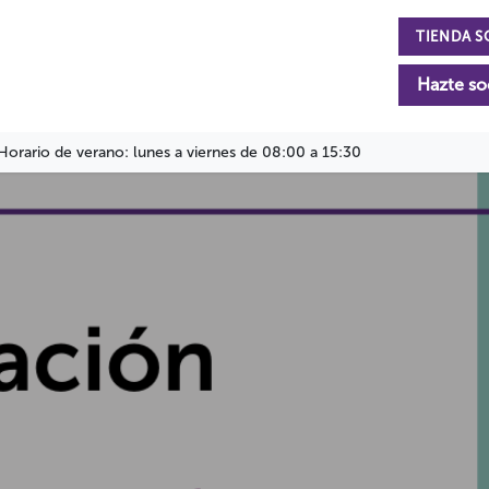
TIENDA S
n
La Fundación
Actualidad
Colabora
Hazte so
Horario de verano: lunes a viernes de 08:00 a 15:30