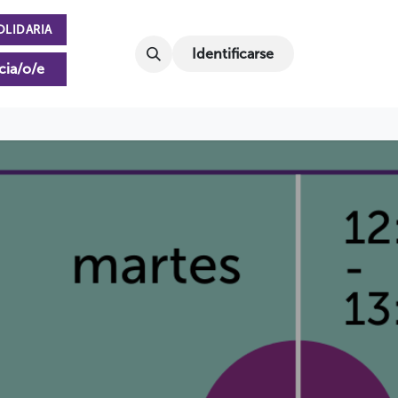
OLIDARIA
Identificarse
cia/o/e