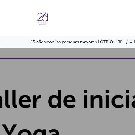
Ir al contenido
Agenda
Servicios
Formació
15 años con las personas mayores LGTBIQ+ 🏳️‍🌈 / ☀️ 